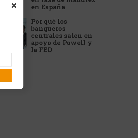
en España
Por qué los
banqueros
centrales salen en
apoyo de Powell y
la FED