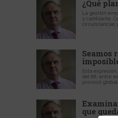
¿Qué pla
La gestión empr
y cambiante. C
circunstancias y.
Seamos r
imposibl
Esta expresión,
del 68, entre e
provocó global
Examinan
que queda