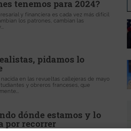
nes tenemos para 2024?
esarial y financiera es cada vez más difícil
ambian los patrones, cambian las
..
ealistas, pidamos lo
e
 nacida en las revueltas callejeras de mayo
studiantes y obreros franceses, que
mente...
do dónde estamos y lo
 por recorrer