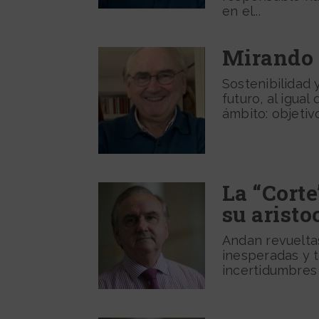
en el...
Mirando 
Sostenibilidad 
futuro, al igua
ámbito: objetivos
La “Corte
su aristo
Andan revueltas
inesperadas y t
incertidumbres e