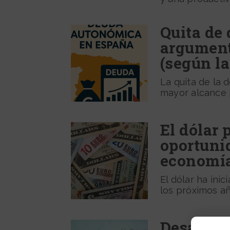
Quita de
argument
(según la
La quita de la
mayor alcance 
El dólar 
oportunid
economía
El dólar ha ini
los próximos añ
Desacele