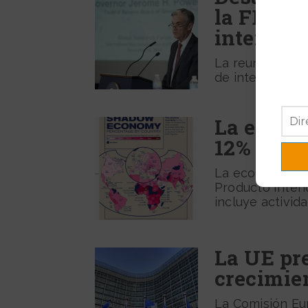
la FED m
interés
La reunión de l
de interés en su 
La econo
12% del P
La economía sum
Producto Interi
incluye activida
La UE pre
crecimie
La Comisión Eu