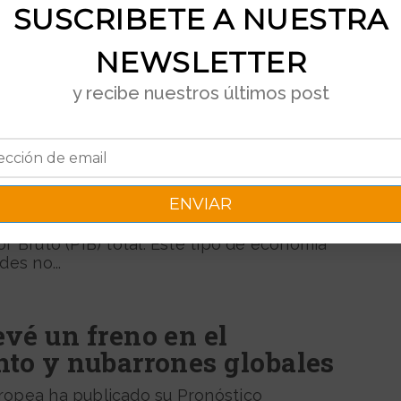
SUSCRIBETE A NUESTRA
antendrá los tipos de
NEWSLETTER
a FED de la semana próxima dejará los tipos
y recibe nuestros últimos post
actual nivel del...
mía sumergida global, el
IB
ergida global equivaldría al 11,8% del
or Bruto (PIB) total. Este tipo de economía
des no...
vé un freno en el
nto y nubarrones globales
ropea ha publicado su Pronóstico