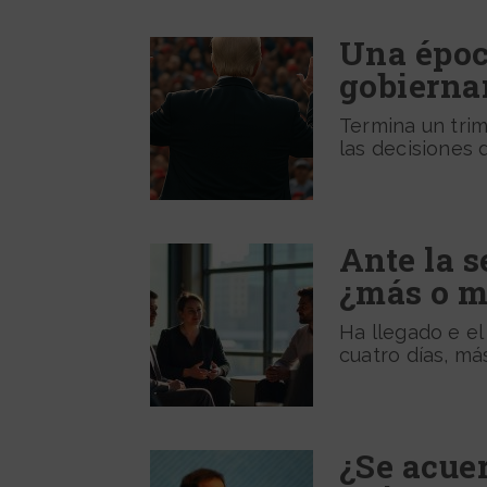
Una época
gobiernan
Termina un tri
las decisiones 
Ante la s
¿más o m
Ha llegado e e
cuatro días, más
¿Se acue