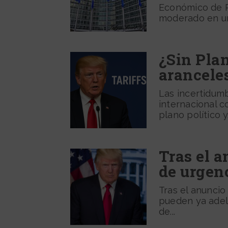
Económico de P
moderado en un
¿Sin Plan
arancele
Las incertidum
internacional c
plano político y.
Tras el a
de urgen
Tras el anuncio
pueden ya adel
de...