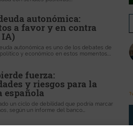
 deuda autonómica:
os a favor y en contra
 IA)
 deuda autonómica es uno de los debates de
político y económico en estos momentos....
pierde fuerza:
ades y riesgos para la
 española
T
ciado un ciclo de debilidad que podría marcar
os, según un informe del banco...
ración con más inflación: