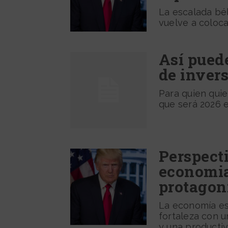
La escalada bél
vuelve a coloca
Así puede
de inver
Para quien qui
que será 2026 e
Perspecti
economia
protagon
La economía e
fortaleza con u
y una productivi