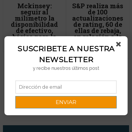
Mckinsey:
S&P realiza más
seguir al
de 100
milímetro la
actualizaciones
disponibilidad
de rating, 60 de
de efectivo,
ellas de rebaja,
básico para la
en relación a la
supervivencia
invasión rusa
SUSCRIBETE A NUESTRA
de Ucrania
NEWSLETTER
OPINIÓN
y recibe nuestros últimos post
Se impone la cooperación
corporativa para el avance
económico y social