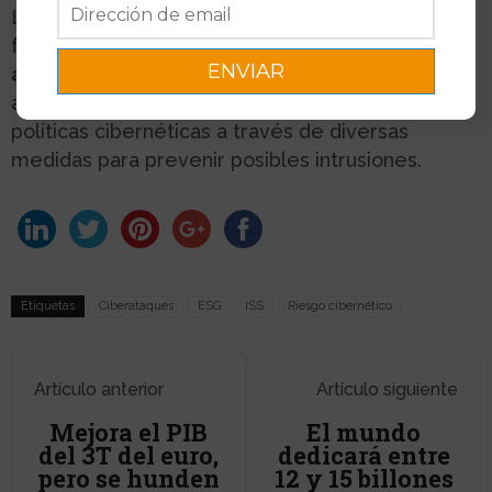
La herramienta
ISS Cyber ​​Risk Score
seguirá
fundamentada en metodologías de
inteligencia
artificial
, aprendizaje automático y análisis
avanzados, y también evaluará la eficacia de las
políticas cibernéticas a través de diversas
medidas para prevenir posibles intrusiones.
Etiquetas
Ciberataques
ESG
ISS
Riesgo cibernético
Artículo anterior
Artículo siguiente
Mejora el PIB
El mundo
del 3T del euro,
dedicará entre
pero se hunden
12 y 15 billones