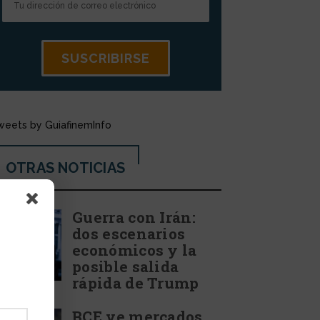
weets by GuiafinemInfo
OTRAS NOTICIAS
Guerra con Irán:
dos escenarios
económicos y la
posible salida
rápida de Trump
BCE ve mercados