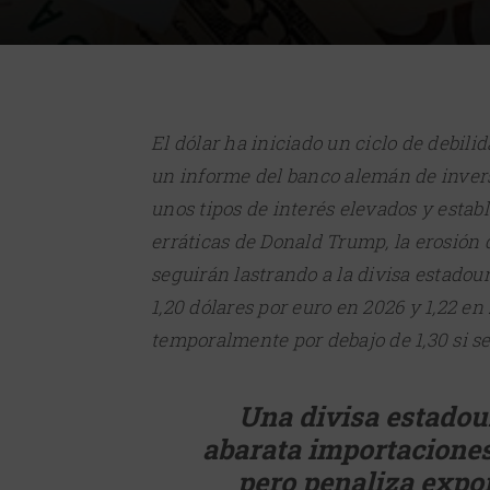
El dólar ha iniciado un ciclo de debil
un informe del banco alemán de invers
unos tipos de interés elevados y estab
erráticas de Donald Trump, la erosión d
seguirán lastrando a la divisa estadou
1,20 dólares por euro en 2026 y 1,22 en
temporalmente por debajo de 1,30 si se 
Una divisa estadou
abarata importaciones 
pero penaliza expo