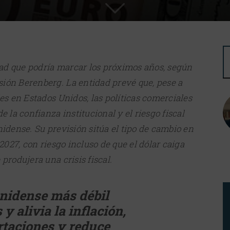
idad que podría marcar los próximos años, según
ión Berenberg. La entidad prevé que, pese a
les en Estados Unidos, las políticas comerciales
e la confianza institucional y el riesgo fiscal
nidense. Su previsión sitúa el tipo de cambio en
 2027, con riesgo incluso de que el dólar caiga
produjera una crisis fiscal.
nidense más débil
y alivia la inflación,
rtaciones y reduce