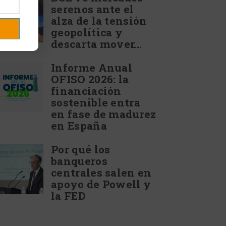
serenos ante el
alza de la tensión
geopolítica y
descarta mover...
Informe Anual
OFISO 2026: la
financiación
sostenible entra
en fase de madurez
en España
Por qué los
banqueros
centrales salen en
apoyo de Powell y
la FED