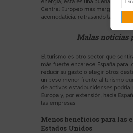
energía, esta es una buena noticia 
Central Europeo más margen para m
acomodaticia, retrasando la normaliz
Malas noticias 
El turismo es otro sector que sentir
más fuerte encarece España para lo
reducir su gasto o elegir otros de
un peso menor frente al turismo euro
de activos estadounidenses podría re
Europa y, por extensión, hacia Españ
las empresas.
Menos beneficios para las 
Estados Unidos