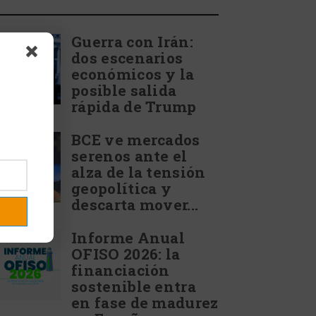
Guerra con Irán:
dos escenarios
económicos y la
posible salida
rápida de Trump
BCE ve mercados
serenos ante el
alza de la tensión
geopolítica y
descarta mover...
Informe Anual
OFISO 2026: la
financiación
sostenible entra
en fase de madurez