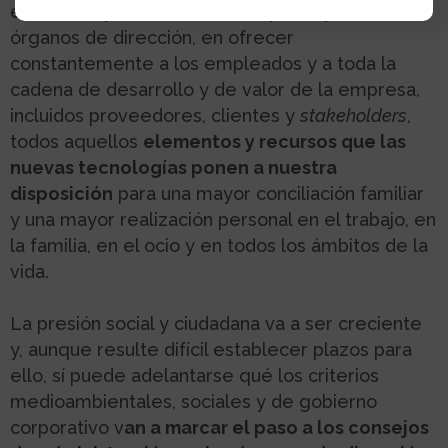
escalones y ámbitos de la empresa y de sus
órganos de dirección, en ofrecer
constantemente a los empleados y a toda la
cadena de desarrollo y de valor de la empresa,
incluidos proveedores, clientes y
stakeholders
,
todos aquellos
elementos y recursos que las
nuevas tecnologías ponen a nuestra
disposición
para una mayor conciliación familiar
y una mayor realización personal en el trabajo, en
la familia, en el ocio y en todos los ámbitos de la
vida.
La presión social y ciudadana va a ser creciente
y, aunque resulte difícil establecer plazos para
ello, sí puede adelantarse qué los criterios
medioambientales, sociales y de gobierno
corporativo v
an a marcar el paso a los consejos