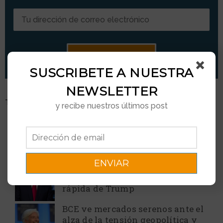
SUSCRIBETE A NUESTRA
NEWSLETTER
Tweets by GuiafinemInfo
y recibe nuestros últimos post
OTRAS NOTICIAS
Guerra con Irán: dos escenarios
económicos y la posible salida
rápida de Trump
BCE ve mercados serenos ante el
alza de la tensión geopolítica y