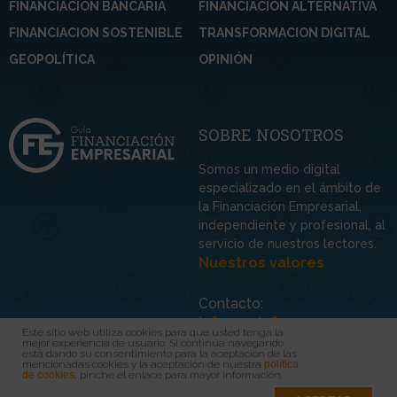
FINANCIACION BANCARIA
FINANCIACION ALTERNATIVA
FINANCIACION SOSTENIBLE
TRANSFORMACION DIGITAL
GEOPOLÍTICA
OPINIÓN
SOBRE NOSOTROS
Somos un medio digital
especializado en el ámbito de
la Financiación Empresarial,
independiente y profesional, al
servicio de nuestros lectores.
Nuestros valores
Contacto:
info@guiafinem.com
Este sitio web utiliza cookies para que usted tenga la
mejor experiencia de usuario. Si continúa navegando
está dando su consentimiento para la aceptación de las
mencionadas cookies y la aceptación de nuestra
política
de cookies
, pinche el enlace para mayor información.
Protección de datos
Aviso legal