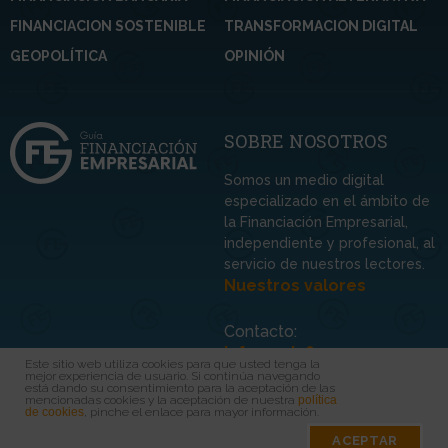
FINANCIACION SOSTENIBLE
TRANSFORMACION DIGITAL
GEOPOLÍTICA
OPINIÓN
SOBRE NOSOTROS
Somos un medio digital
especializado en el ámbito de
la Financiación Empresarial,
independiente y profesional, al
servicio de nuestros lectores.
Nuestros valores
Contacto:
info@guiafinem.com
Este sitio web utiliza cookies para que usted tenga la
mejor experiencia de usuario. Si continúa navegando
está dando su consentimiento para la aceptación de las
mencionadas cookies y la aceptación de nuestra
política
de cookies
, pinche el enlace para mayor información.
Protección de datos
Aviso legal
ACEPTAR