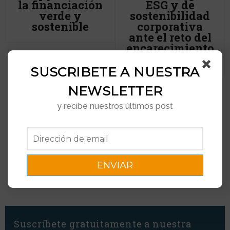
la financiación
ESG y de
verde y
sostenibilidad
sostenible
corporativa
ante el reto del
encarecimiento
de la vida
SUSCRIBETE A NUESTRA
NEWSLETTER
OPINIÓN
y recibe nuestros últimos post
Se impone la cooperación
corporativa para el avance
económico y social
Suscríbete gratuitamente a nuestra